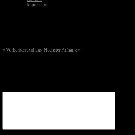
Impressum
DSC02813-3-scaled.jpg
22. August 2023
/
2560
x
2560 px
« Vorheriger
Anhang
Nächster
Anhang
»
Schreibe einen Kommentar
Deine E-Mail-Adresse wird nicht veröffentlicht.
Erforderliche
Felder sind mit
*
markiert
Kommentar
*