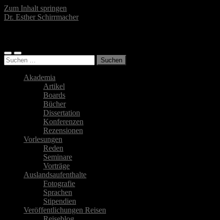
Zum Inhalt springen
Dr. Esther Schirrmacher
Islamwissenschaftlerin, Autorin, Fotografin
Mobile-
Suchfeld
Suchen
Menü
ein-/ausblenden
nach:
ein-/ausblenden
Akademia
Artikel
Boards
Bücher
Dissertation
Konferenzen
Rezensionen
Vorlesungen
Reden
Seminare
Vorträge
Auslandsaufenthalte
Fotografie
Sprachen
Stipendien
Veröffentlichungen Reisen
Reiseblog