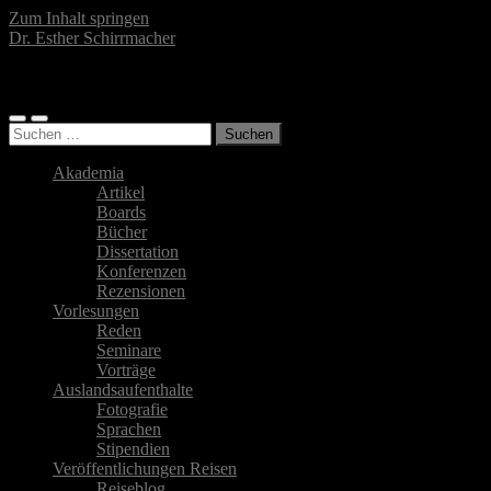
Zum Inhalt springen
Dr. Esther Schirrmacher
Islamwissenschaftlerin, Autorin, Fotografin
Mobile-
Suchfeld
Suchen
Menü
ein-/ausblenden
nach:
ein-/ausblenden
Akademia
Artikel
Boards
Bücher
Dissertation
Konferenzen
Rezensionen
Vorlesungen
Reden
Seminare
Vorträge
Auslandsaufenthalte
Fotografie
Sprachen
Stipendien
Veröffentlichungen Reisen
Reiseblog