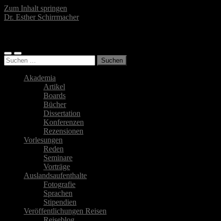
Zum Inhalt springen
Dr. Esther Schirrmacher
Islamwissenschaftlerin, Autorin, Fotografin
Mobile-
Suchfeld
Suchen
Menü
ein-/ausblenden
nach:
ein-/ausblenden
Akademia
Artikel
Boards
Bücher
Dissertation
Konferenzen
Rezensionen
Vorlesungen
Reden
Seminare
Vorträge
Auslandsaufenthalte
Fotografie
Sprachen
Stipendien
Veröffentlichungen Reisen
Reiseblog