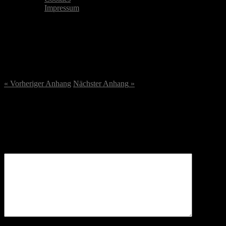
Impressum
DSC07647-scaled.jpg
2. Oktober 2023
/
2560
x
2560 px
« Vorheriger
Anhang
Nächster
Anhang
»
Schreibe einen Kommentar
Deine E-Mail-Adresse wird nicht veröffentlicht.
Erforderliche
Felder sind mit
*
markiert
Kommentar
*