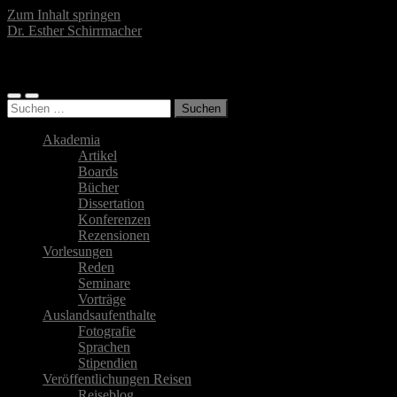
Zum Inhalt springen
Dr. Esther Schirrmacher
Islamwissenschaftlerin, Autorin, Fotografin
Mobile-
Suchfeld
Suchen
Menü
ein-/ausblenden
nach:
ein-/ausblenden
Akademia
Artikel
Boards
Bücher
Dissertation
Konferenzen
Rezensionen
Vorlesungen
Reden
Seminare
Vorträge
Auslandsaufenthalte
Fotografie
Sprachen
Stipendien
Veröffentlichungen Reisen
Reiseblog