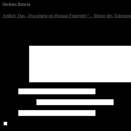
Nächster Beitrag
Artikel: Das „Document on Human Fraternity“ – Motor des Toleran
Schreibe einen Kommentar
Deine E-Mail-Adresse wird nicht veröffentlicht.
Erforderliche Felder 
Kommentar
*
Name
*
E-Mail-Adresse
*
Website
Name, E-Mail-Adresse und Website in diesem Browser für meine