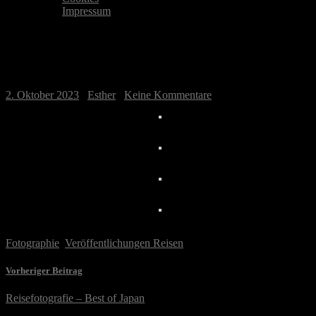
Impressum
Reisefotografie – Best of Italien/Vatikan
2. Oktober 2023
/
Esther
/
Keine Kommentare
Fotographie
,
Veröffentlichungen Reisen
Vorheriger Beitrag
Reisefotografie – Best of Japan