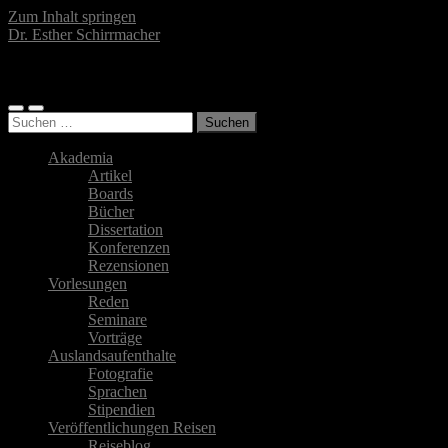
Zum Inhalt springen
Dr. Esther Schirrmacher
Islamwissenschaftlerin, Autorin, Fotografin
Mobile-
Suchfeld
Suchen
Menü
ein-/ausblenden
nach:
ein-/ausblenden
Akademia
Artikel
Boards
Bücher
Dissertation
Konferenzen
Rezensionen
Vorlesungen
Reden
Seminare
Vorträge
Auslandsaufenthalte
Fotografie
Sprachen
Stipendien
Veröffentlichungen Reisen
Reiseblog