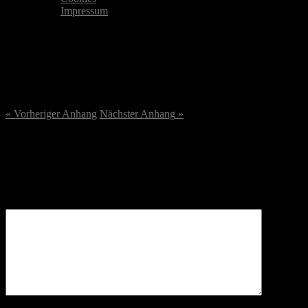
Impressum
IMG_2524-scaled.jpeg
22. August 2023
/
2560
x
2560 px
« Vorheriger
Anhang
Nächster
Anhang
»
Schreibe einen Kommentar
Deine E-Mail-Adresse wird nicht veröffentlicht.
Erforderliche
Felder sind mit
*
markiert
Kommentar
*