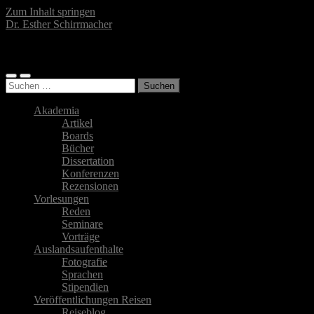
Zum Inhalt springen
Dr. Esther Schirrmacher
Islamwissenschaftlerin, Autorin, Fotografin
Mobile-
Suchfeld
Suchen
Menü
ein-/ausblenden
nach:
ein-/ausblenden
Akademia
Artikel
Boards
Bücher
Dissertation
Konferenzen
Rezensionen
Vorlesungen
Reden
Seminare
Vorträge
Auslandsaufenthalte
Fotografie
Sprachen
Stipendien
Veröffentlichungen Reisen
Reiseblog