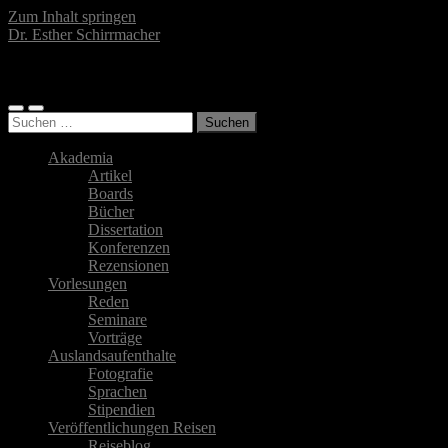
Zum Inhalt springen
Dr. Esther Schirrmacher
Islamwissenschaftlerin, Autorin, Fotografin
Mobile-
Suchfeld
Suchen
Menü
ein-/ausblenden
nach:
ein-/ausblenden
Akademia
Artikel
Boards
Bücher
Dissertation
Konferenzen
Rezensionen
Vorlesungen
Reden
Seminare
Vorträge
Auslandsaufenthalte
Fotografie
Sprachen
Stipendien
Veröffentlichungen Reisen
Reiseblog