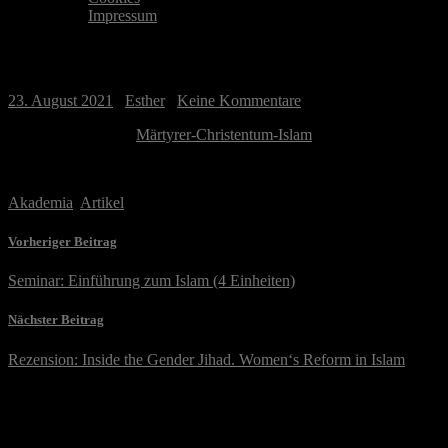
Impressum
Artikel: Der Märtyrer – Geschichte eines 
23. August 2021
/
Esther
/
Keine Kommentare
PDF hier aufrufbar:
Märtyrer-Christentum-Islam
Schirrmacher, Esther. Der Begriff „Märtyrer“ im christlichen und is
Akademia
,
Artikel
Vorheriger Beitrag
Seminar: Einführung zum Islam (4 Einheiten)
Nächster Beitrag
Rezension: Inside the Gender Jihad. Women‘s Reform in Islam
Schreibe einen Kommentar
Deine E-Mail-Adresse wird nicht veröffentlicht.
Erforderliche Felder 