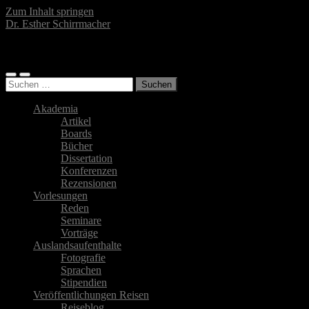
Zum Inhalt springen
Dr. Esther Schirrmacher
Islamwissenschaftlerin, Autorin, Fotografin
Mobile-
Suchfeld
Suchen
Menü
ein-/ausblenden
nach:
ein-/ausblenden
Akademia
Artikel
Boards
Bücher
Dissertation
Konferenzen
Rezensionen
Vorlesungen
Reden
Seminare
Vorträge
Auslandsaufenthalte
Fotografie
Sprachen
Stipendien
Veröffentlichungen Reisen
Reiseblog