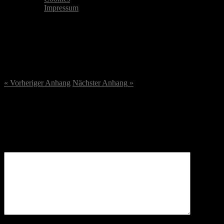
Impressum
DSC07281-scaled.jpeg
22. August 2023
/
2560
x
2560 px
« Vorheriger
Anhang
Nächster
Anhang
»
Schreibe einen Kommentar
Deine E-Mail-Adresse wird nicht veröffentlicht.
Erforderliche
Felder sind mit
*
markiert
Kommentar
*