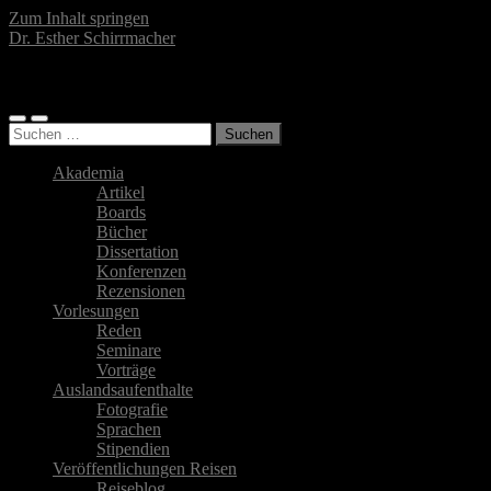
Zum Inhalt springen
Dr. Esther Schirrmacher
Islamwissenschaftlerin, Autorin, Fotografin
Mobile-
Suchfeld
Suchen
Menü
ein-/ausblenden
nach:
ein-/ausblenden
Akademia
Artikel
Boards
Bücher
Dissertation
Konferenzen
Rezensionen
Vorlesungen
Reden
Seminare
Vorträge
Auslandsaufenthalte
Fotografie
Sprachen
Stipendien
Veröffentlichungen Reisen
Reiseblog