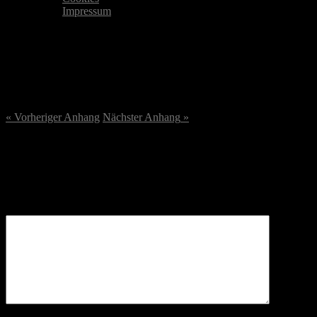
Impressum
DSC07210-scaled.jpeg
22. August 2023
/
2560
x
2560 px
« Vorheriger
Anhang
Nächster
Anhang
»
Schreibe einen Kommentar
Deine E-Mail-Adresse wird nicht veröffentlicht.
Erforderliche
Felder sind mit
*
markiert
Kommentar
*