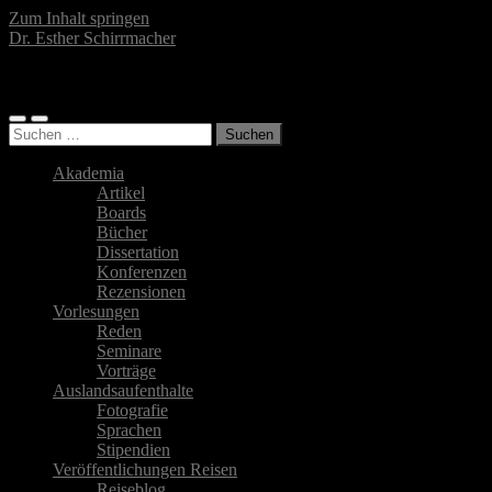
Zum Inhalt springen
Dr. Esther Schirrmacher
Islamwissenschaftlerin, Autorin, Fotografin
Mobile-
Suchfeld
Suchen
Menü
ein-/ausblenden
nach:
ein-/ausblenden
Akademia
Artikel
Boards
Bücher
Dissertation
Konferenzen
Rezensionen
Vorlesungen
Reden
Seminare
Vorträge
Auslandsaufenthalte
Fotografie
Sprachen
Stipendien
Veröffentlichungen Reisen
Reiseblog