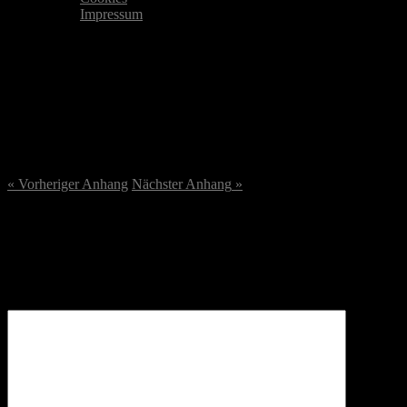
Impressum
Bildschirmfoto-2023-08-23-
um-17.50.21.png
23. August 2023
/
852
x
852 px
« Vorheriger
Anhang
Nächster
Anhang
»
Schreibe einen Kommentar
Deine E-Mail-Adresse wird nicht veröffentlicht.
Erforderliche
Felder sind mit
*
markiert
Kommentar
*