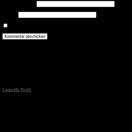
E-Mail-Adresse
*
Website
Name, E-Mail-Adresse und Website in diesem Browser für meine
About
Esther Schirrmacher (Jg. 1995) ist Islamwissenschaftlerin, Autorin u
Forschungsaufenthalte und Stipendien führten sie in die Türkei (2014
Seit 2025 unterrichtet sie an der Berliner Akkon Hochschule für Hu
LinkedIn Profil
Studium (Islamwissenschaft)
BA: 10/2013-09/2016
MA: 10/2016-09/2018