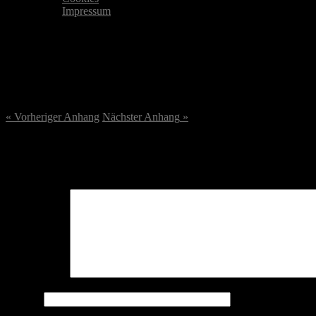
Impressum
Bildschirmfoto-2023-08-23-um-
23. August 2023
/
358
x
358 px
« Vorheriger
Anhang
Nächster
Anhang
»
Schreibe einen Kommentar
Deine E-Mail-Adresse wird nicht veröffentlicht.
Erforderliche Felder 
Kommentar
*
Name
*