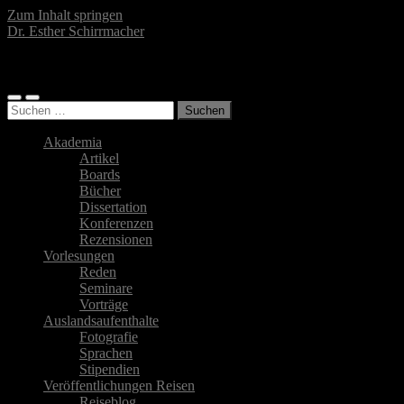
Zum Inhalt springen
Dr. Esther Schirrmacher
Islamwissenschaftlerin, Autorin, Fotografin
Mobile-
Suchfeld
Suchen
Menü
ein-/ausblenden
nach:
ein-/ausblenden
Akademia
Artikel
Boards
Bücher
Dissertation
Konferenzen
Rezensionen
Vorlesungen
Reden
Seminare
Vorträge
Auslandsaufenthalte
Fotografie
Sprachen
Stipendien
Veröffentlichungen Reisen
Reiseblog