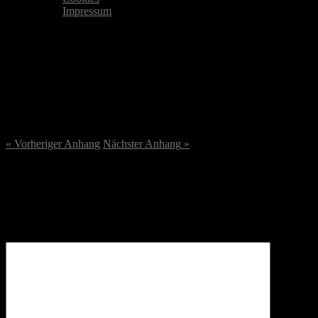
Impressum
Bildschirmfoto-2023-08-22-
um-20.39.56.png
22. August 2023
/
1908
x
1908 px
« Vorheriger
Anhang
Nächster
Anhang
»
Schreibe einen Kommentar
Deine E-Mail-Adresse wird nicht veröffentlicht.
Erforderliche
Felder sind mit
*
markiert
Kommentar
*