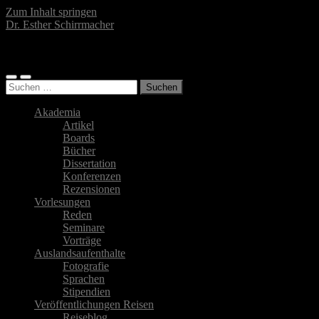
Zum Inhalt springen
Dr. Esther Schirrmacher
Islamwissenschaftlerin, Autorin, Fotografin
Mobile-
Suchfeld
Suchen
Menü
ein-/ausblenden
nach:
ein-/ausblenden
Akademia
Artikel
Boards
Bücher
Dissertation
Konferenzen
Rezensionen
Vorlesungen
Reden
Seminare
Vorträge
Auslandsaufenthalte
Fotografie
Sprachen
Stipendien
Veröffentlichungen Reisen
Reiseblog