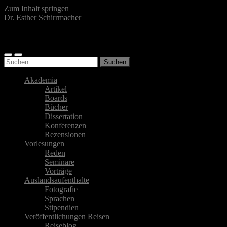
Zum Inhalt springen
Dr. Esther Schirrmacher
Islamwissenschaftlerin, Autorin, Fotografin
Mobile-
Suchfeld
Suchen
Menü
ein-/ausblenden
nach:
ein-/ausblenden
Akademia
Artikel
Boards
Bücher
Dissertation
Konferenzen
Rezensionen
Vorlesungen
Reden
Seminare
Vorträge
Auslandsaufenthalte
Fotografie
Sprachen
Stipendien
Veröffentlichungen Reisen
Reiseblog