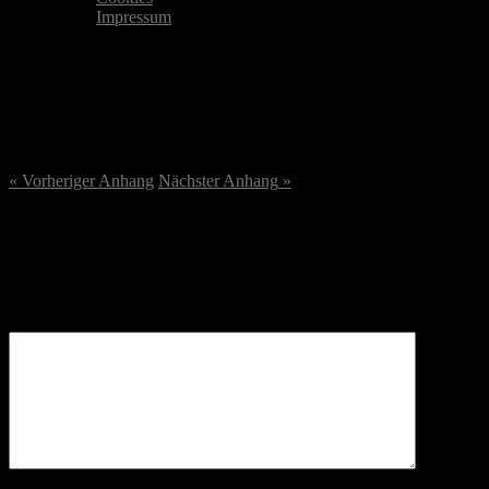
Impressum
DSC07685-scaled.jpg
2. Oktober 2023
/
2560
x
2560 px
« Vorheriger
Anhang
Nächster
Anhang
»
Schreibe einen Kommentar
Deine E-Mail-Adresse wird nicht veröffentlicht.
Erforderliche
Felder sind mit
*
markiert
Kommentar
*