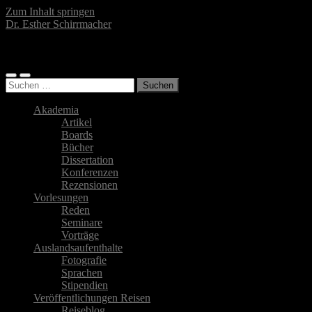
Zum Inhalt springen
Dr. Esther Schirrmacher
Islamwissenschaftlerin, Autorin, Fotografin
Mobile-
Suchfeld
Suchen
Menü
ein-/ausblenden
nach:
ein-/ausblenden
Akademia
Artikel
Boards
Bücher
Dissertation
Konferenzen
Rezensionen
Vorlesungen
Reden
Seminare
Vorträge
Auslandsaufenthalte
Fotografie
Sprachen
Stipendien
Veröffentlichungen Reisen
Reiseblog