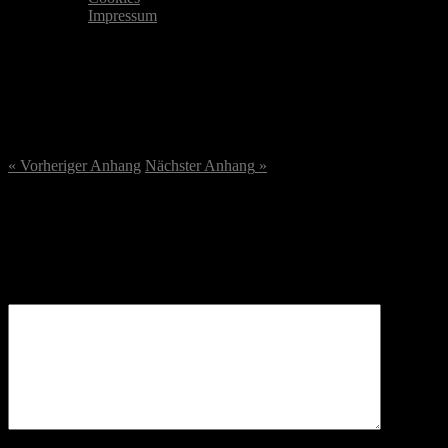
Impressum
DSC07308-scaled.jpg
27. September 2023
/
2560
x
2560 px
« Vorheriger
Anhang
Nächster
Anhang
»
Schreibe einen Kommentar
Deine E-Mail-Adresse wird nicht veröffentlicht.
Erforderliche
Felder sind mit
*
markiert
Kommentar
*