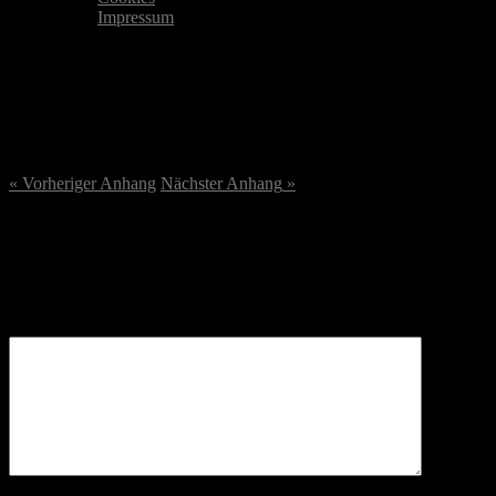
Impressum
DSC07005-scaled.jpg
27. September 2023
/
2560
x
2560 px
« Vorheriger
Anhang
Nächster
Anhang
»
Schreibe einen Kommentar
Deine E-Mail-Adresse wird nicht veröffentlicht.
Erforderliche
Felder sind mit
*
markiert
Kommentar
*