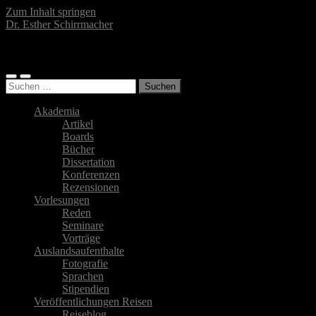
Zum Inhalt springen
Dr. Esther Schirrmacher
Islamwissenschaftlerin, Autorin, Fotografin
Mobile-
Suchfeld
Suchen
Menü
ein-/ausblenden
nach:
ein-/ausblenden
Akademia
Artikel
Boards
Bücher
Dissertation
Konferenzen
Rezensionen
Vorlesungen
Reden
Seminare
Vorträge
Auslandsaufenthalte
Fotografie
Sprachen
Stipendien
Veröffentlichungen Reisen
Reiseblog