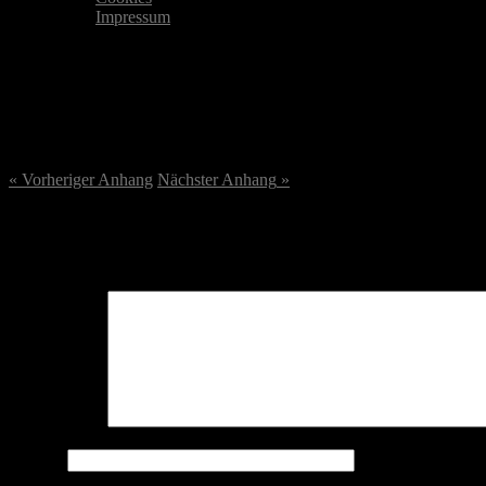
Impressum
DSC05893-scaled.jpg
22. August 2023
/
2560
x
2560 px
« Vorheriger
Anhang
Nächster
Anhang
»
Schreibe einen Kommentar
Deine E-Mail-Adresse wird nicht veröffentlicht.
Erforderliche Felder 
Kommentar
*
Name
*