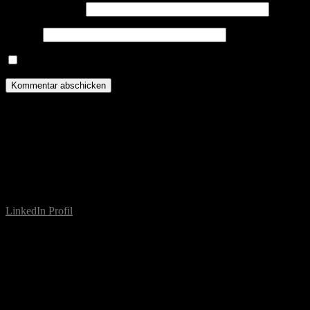
E-Mail-Adresse
*
Website
Name, E-Mail-Adresse und Website in diesem Browser für meine
About
Esther Schirrmacher (Jg. 1995) ist Islamwissenschaftlerin, Autorin u
Forschungsaufenthalte und Stipendien führten sie in die Türkei (2014
Seit 2025 unterrichtet sie an der Berliner Akkon Hochschule für Hu
LinkedIn Profil
Studium (Islamwissenschaft)
BA: 10/2013-09/2016
MA: 10/2016-09/2018