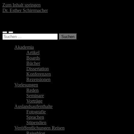
Zum Inhalt springen
Dr. Esther Schirrmacher
Islamwissenschaftlerin, Autorin, Fotografin
Mobile-
Suchfeld
Suchen
Menü
ein-/ausblenden
nach:
ein-/ausblenden
Akademia
Artikel
Boards
Bücher
Dissertation
Konferenzen
Rezensionen
Vorlesungen
Reden
Seminare
Vorträge
Auslandsaufenthalte
Fotografie
Sprachen
Stipendien
Veröffentlichungen Reisen
Reiseblog