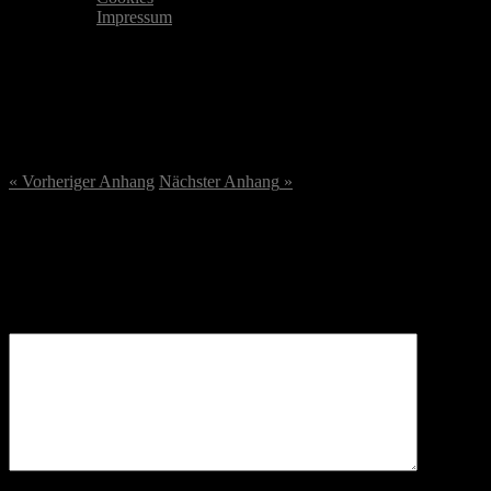
Impressum
DSC02280-scaled.jpg
22. August 2023
/
2560
x
2560 px
« Vorheriger
Anhang
Nächster
Anhang
»
Schreibe einen Kommentar
Deine E-Mail-Adresse wird nicht veröffentlicht.
Erforderliche
Felder sind mit
*
markiert
Kommentar
*