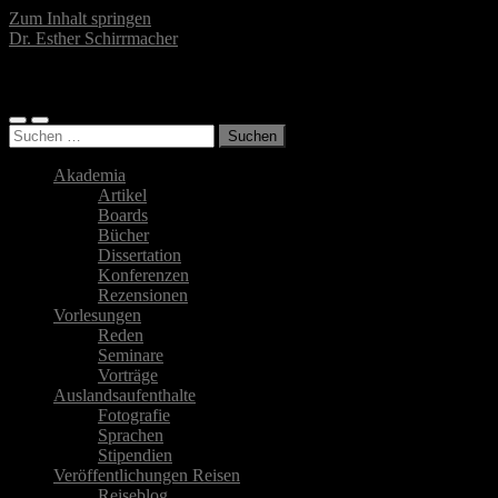
Zum Inhalt springen
Dr. Esther Schirrmacher
Islamwissenschaftlerin, Autorin, Fotografin
Mobile-
Suchfeld
Suchen
Menü
ein-/ausblenden
nach:
ein-/ausblenden
Akademia
Artikel
Boards
Bücher
Dissertation
Konferenzen
Rezensionen
Vorlesungen
Reden
Seminare
Vorträge
Auslandsaufenthalte
Fotografie
Sprachen
Stipendien
Veröffentlichungen Reisen
Reiseblog