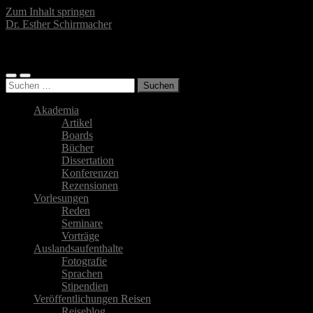
Zum Inhalt springen
Dr. Esther Schirrmacher
Islamwissenschaftlerin, Autorin, Fotografin
Mobile-
Suchfeld
Suchen
Menü
ein-/ausblenden
nach:
ein-/ausblenden
Akademia
Artikel
Boards
Bücher
Dissertation
Konferenzen
Rezensionen
Vorlesungen
Reden
Seminare
Vorträge
Auslandsaufenthalte
Fotografie
Sprachen
Stipendien
Veröffentlichungen Reisen
Reiseblog