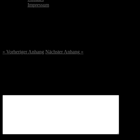
Impressum
DSC01677-scaled.jpg
22. August 2023
/
2560
x
2560 px
« Vorheriger
Anhang
Nächster
Anhang
»
Schreibe einen Kommentar
Deine E-Mail-Adresse wird nicht veröffentlicht.
Erforderliche
Felder sind mit
*
markiert
Kommentar
*