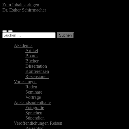
Zum Inhalt springen
Dr. Esther Schirrmacher
Islamwissenschaftlerin, Autorin, Fotografin
Mobile-
Suchfeld
Suchen
Menü
ein-/ausblenden
nach:
ein-/ausblenden
Akademia
Artikel
Boards
Bücher
Dissertation
Konferenzen
Rezensionen
Vorlesungen
Reden
Seminare
Vorträge
Auslandsaufenthalte
Fotografie
Sprachen
Stipendien
Veröffentlichungen Reisen
Reiseblog